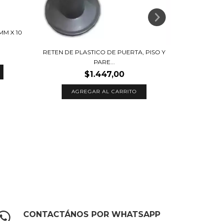
M X 10
RETEN DE PLASTICO DE PUERTA, PISO Y
PARE...
$1.447,00
RETEN
AGREGAR AL CARRITO
CONTACTÁNOS POR WHATSAPP