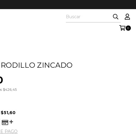
0
 RODILLO ZINCADO
0
os
$426,45
E
$51,60
DE PAGO