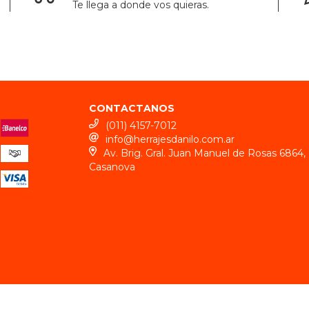
Te llega a donde vos quieras.
CONTACTANOS
(011) 4157-7012
info@herrajesdanilo.com.ar
Av. Brig. Gral. Juan Manuel de Rosas 6864, 
Casanova