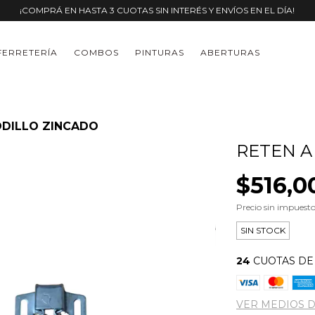
¡COMPRÁ EN HASTA 3 CUOTAS SIN INTERÉS Y ENVÍOS EN EL DÍA!
FERRETERÍA
COMBOS
PINTURAS
ABERTURAS
ODILLO ZINCADO
RETEN A
$516,0
Precio sin impuest
SIN STOCK
24
CUOTAS D
VER MEDIOS 