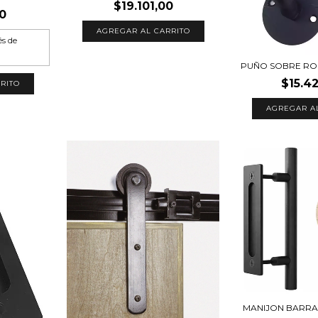
$19.101,00
0
és de
PUÑO SOBRE RO
$15.4
RITO
AGREGAR A
MANIJON BARRA