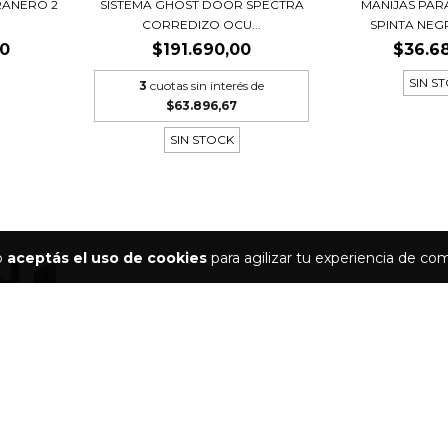
RANERO 2
MANIJAS PA
SISTEMA GHOST DOOR SPECTRA
SPINTA NE
CORREDIZO OCU...
00
$36.6
$191.690,00
SIN S
3
cuotas sin interés de
$63.896,67
SIN STOCK
io
aceptás el uso de cookies
para agilizar tu experiencia de co
ZINO "S"