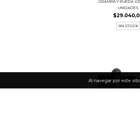
GRAMPA Y RUEDA G
UNIDADES
$29.040,
SIN STOCK
Al navegar por este sit
KIT GRANERO MAGAZ
RECT...