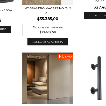
DE AP
$27.4
KIT GRANERO MAGAZZINO "S" 2
R NEGRA
MT...
$55.385,00
0
2
cuotas sin interés de
RITO
$27.692,50
NUEVO