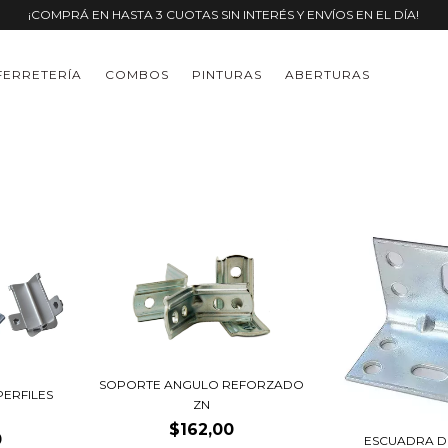
¡COMPRÁ EN HASTA 3 CUOTAS SIN INTERÉS Y ENVÍOS EN EL DÍA!
FERRETERÍA
COMBOS
PINTURAS
ABERTURAS
SOPORTE ANGULO REFORZADO
ERFILES
ZN
$162,00
0
ESCUADRA D