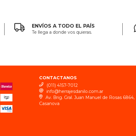
ENVÍOS A TODO EL PAÍS
Te llega a donde vos quieras.
CONTACTANOS
(011) 4157-7012
info@herrajesdanilo.com.ar
Av. Brig. Gral. Juan Manuel de Rosas 6864, 
Casanova