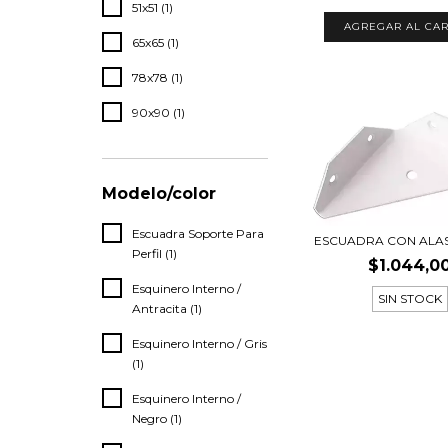
51x51 (1)
AGREGAR AL CAR
65x65 (1)
78x78 (1)
90x90 (1)
Modelo/color
Escuadra Soporte Para
ESCUADRA CON ALA
Perfil (1)
$1.044,0
Esquinero Interno /
SIN STOCK
Antracita (1)
Esquinero Interno / Gris
(1)
Esquinero Interno /
Negro (1)