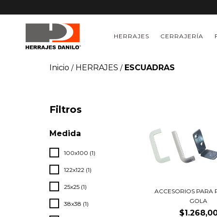
HERRAJES
CERRAJERÍA
Inicio
HERRAJES
ESCUADRAS
/
/
Filtros
Medida
100x100 (1)
122x122 (1)
25x25 (1)
ACCESORIOS PARA P
GOLA
38x38 (1)
$1.268,0