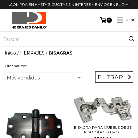
¡COMPRÁ EN HASTA 3 CUOTAS SIN INTERÉS Y ENVÍOS EN EL DÍA!
MENÚ
0
Inicio
/
HERRAJES
/
BISAGRAS
Ordenar por
FILTRAR
BISAGRA PARA MUEBLE DE 26
MM CODO 18 BRO...