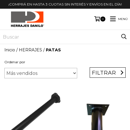
¡COMPRÁ EN HASTA 3 CUOTAS SIN INTERÉS Y ENVÍOS EN EL DÍA!
MENÚ
0
Inicio
/
HERRAJES
/
PATAS
Ordenar por
FILTRAR