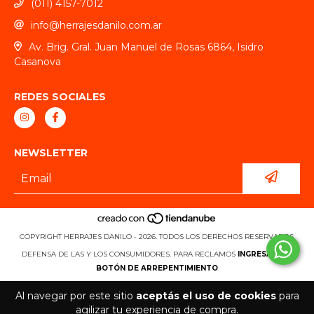
(011) 4157-7012
info@herrajesdanilo.com.ar
Av. Brig. Gral. Juan Manuel de Rosas 6864, Isidro
Casanova
REDES SOCIALES
NEWSLETTER
COPYRIGHT HERRAJES DANILO - 2026. TODOS LOS DERECHOS RESERVADOS.
DEFENSA DE LAS Y LOS CONSUMIDORES. PARA RECLAMOS
INGRESÁ ACÁ.
BOTÓN DE ARREPENTIMIENTO
Al navegar por este sitio
aceptás el uso de cookies
para
agilizar tu experiencia de compra.