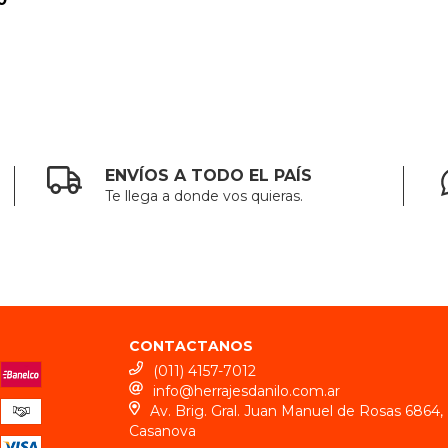
ENVÍOS A TODO EL PAÍS
Te llega a donde vos quieras.
CONTACTANOS
(011) 4157-7012
info@herrajesdanilo.com.ar
Av. Brig. Gral. Juan Manuel de Rosas 6864, 
Casanova