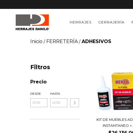
HERRAJES
CERRAJERÍA
Inicio
FERRETERÍA
ADHESIVOS
/
/
Filtros
Precio
DESDE
HASTA
KIT DE MUEBLES A
INSTANTANEO + A
$26.136,0