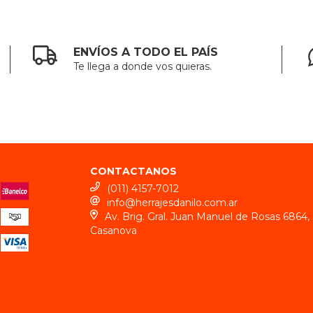
ENVÍOS A TODO EL PAÍS
Te llega a donde vos quieras.
CONTACTANOS
(011) 4157-7012
info@herrajesdanilo.com.ar
Av. Brig. Gral. Juan Manuel de Rosas 6864, 
Casanova