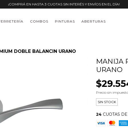
¡COMPRÁ EN HASTA 3 CUOTAS SIN INTERÉS Y ENVÍOS EN EL DÍA!
FERRETERÍA
COMBOS
PINTURAS
ABERTURAS
EMIUM DOBLE BALANCIN URANO
MANIJA 
URANO
$29.55
Precio sin impuest
SIN STOCK
24
CUOTAS D