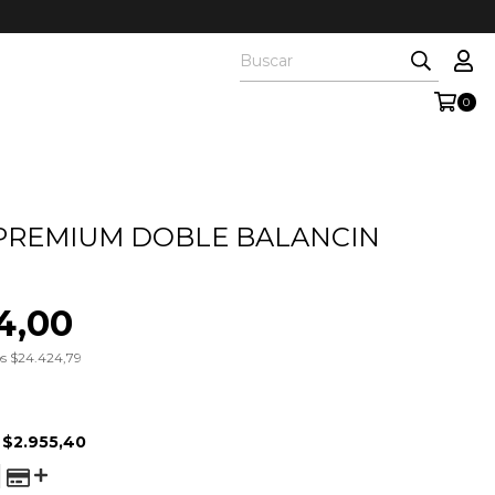
0
PREMIUM DOBLE BALANCIN
4,00
os
$24.424,79
E
$2.955,40