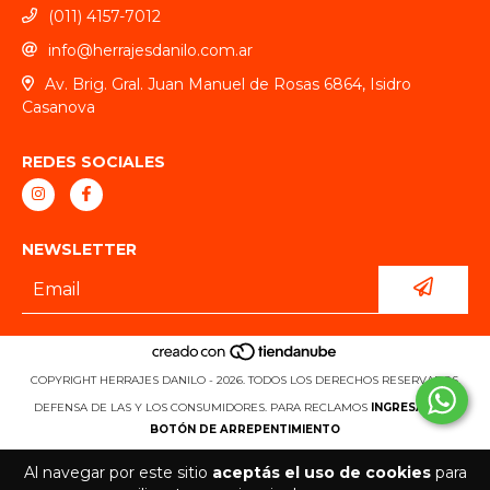
(011) 4157-7012
info@herrajesdanilo.com.ar
Av. Brig. Gral. Juan Manuel de Rosas 6864, Isidro
Casanova
REDES SOCIALES
NEWSLETTER
COPYRIGHT HERRAJES DANILO - 2026. TODOS LOS DERECHOS RESERVADOS.
DEFENSA DE LAS Y LOS CONSUMIDORES. PARA RECLAMOS
INGRESÁ ACÁ.
BOTÓN DE ARREPENTIMIENTO
Al navegar por este sitio
aceptás el uso de cookies
para